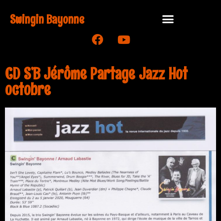
Swingin Bayonne
CD S’B Jérôme Partage Jazz Hot
octobre