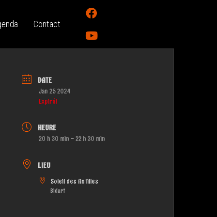
genda
Contact
DATE
Jan 25 2024
Expiré!
HEURE
20 h 30 min - 22 h 30 min
LIEU
Soleil des Antilles
Bidart