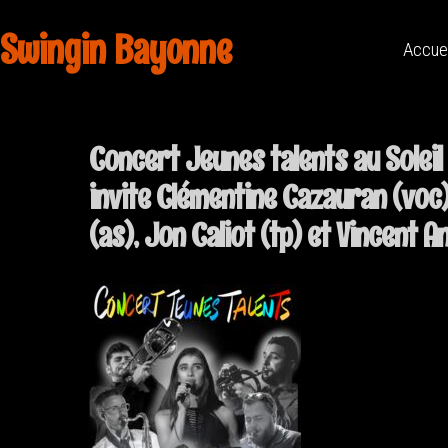
Swingin Bayonne
Accue
Concert Jeunes talents au Soleil 
invite Clémentine Cazauran (voc)
(as), Jon Caliot (tp) et Vincent A