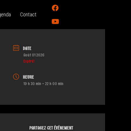
genda
Contact
DATE
Août 01 2026
Expiré!
HEURE
19 h 30 min - 22 h 00 min
PARTAGEZ CET ÉVÉNEMENT