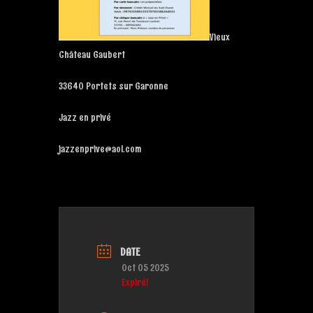
Vieux
Château Gaubert
33640 Portets sur Garonne
Jazz en privé
jazzenprive@aol.com
DATE
Oct 05 2025
Expiré!