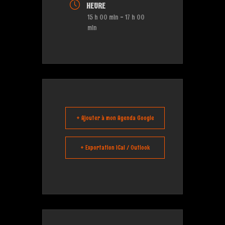
HEURE
15 h 00 min - 17 h 00
min
+ Ajouter à mon Agenda Google
+ Exportation iCal / Outlook