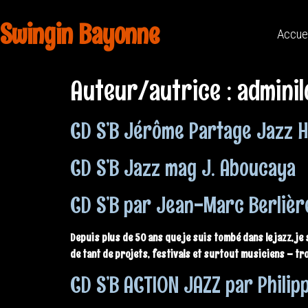
Swingin Bayonne
Accue
Auteur/autrice :
admini
CD S’B Jérôme Partage Jazz 
CD S’B Jazz mag J. Aboucaya
CD S’B par Jean-Marc Berlièr
Depuis plus de 50 ans que je suis tombé dans le jazz, je
de tant de projets, festivals et surtout musiciens – tro
CD S’B ACTION JAZZ par Phili