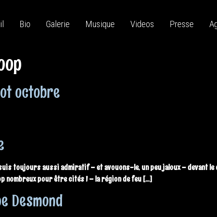
il
Bio
Galerie
Musique
Videos
Presse
A
loop
Hot octobre
e
 suis toujours aussi admiratif – et avouons-le, un peu jaloux – devant l
p nombreux pour être cités ! – la région de feu […]
ppe Desmond